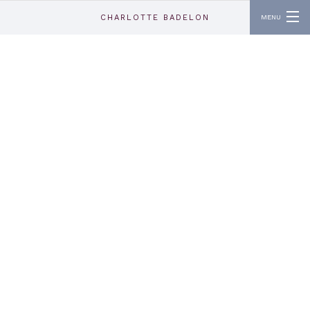
Aller au contenu principal
CHARLOTTE BADELON
MENU
ABOUT
CONTACT
INSTAGRAM