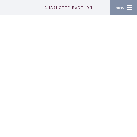
Aller au contenu principal
CHARLOTTE BADELON
MENU
ABOUT
CONTACT
INSTAGRAM