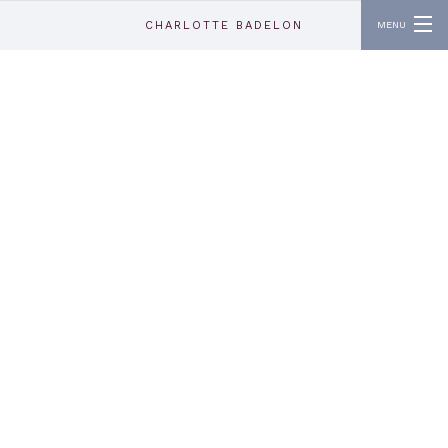
Aller au contenu principal
CHARLOTTE BADELON
MENU
ABOUT
CONTACT
INSTAGRAM