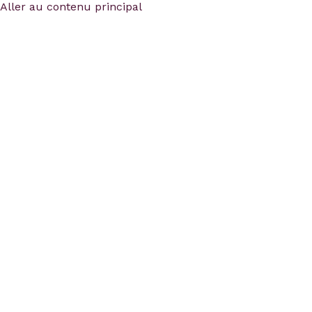
CHARLOTTE BADELON
about
contact
instagram
Aller au contenu principal